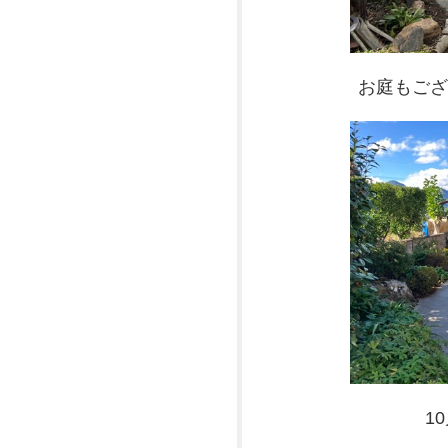
お庭もござ
1